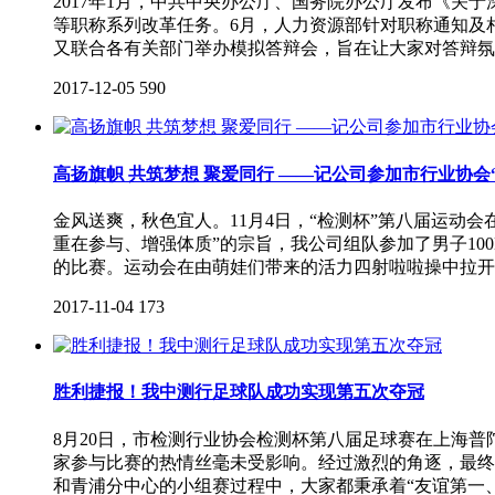
2017年1月，中共中央办公厅、国务院办公厅发布《
等职称系列改革任务。6月，人力资源部针对职称通知及
又联合各有关部门举办模拟答辩会，旨在让大家对答辩氛
2017-12-05
590
高扬旗帜 共筑梦想 聚爱同行 ——记公司参加市行业协会
金风送爽，秋色宜人。11月4日，“检测杯”第八届运
重在参与、增强体质”的宗旨，我公司组队参加了男子10
的比赛。运动会在由萌娃们带来的活力四射啦啦操中拉开
2017-11-04
173
胜利捷报！我中测行足球队成功实现第五次夺冠
8月20日，市检测行业协会检测杯第八届足球赛在上海
家参与比赛的热情丝毫未受影响。经过激烈的角逐，最终
和青浦分中心的小组赛过程中，大家都秉承着“友谊第一