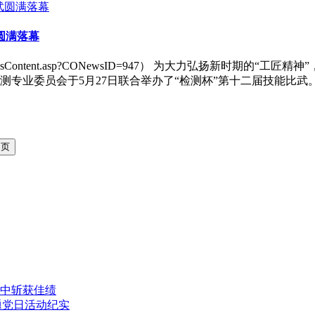
圆满落幕
om/NewsContent.asp?CONewsID=947） 为大力弘扬
测专业委员会于5月27日联合举办了“检测杯”第十二届技能比
中斩获佳绩
题党日活动纪实