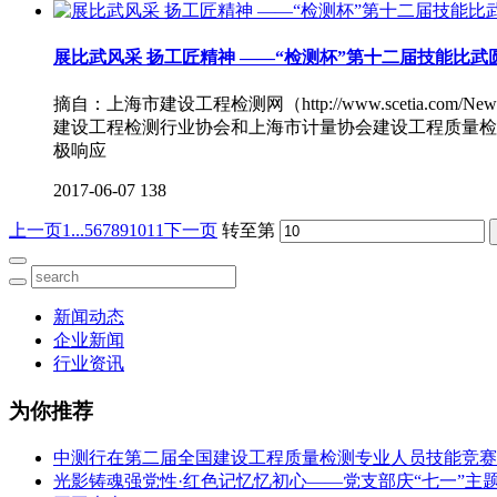
展比武风采 扬工匠精神 ——“检测杯”第十二届技能比武
摘自：上海市建设工程检测网（http://www.scetia.c
建设工程检测行业协会和上海市计量协会建设工程质量检
极响应
2017-06-07
138
上一页
1...
5
6
7
8
9
10
11
下一页
转至第
新闻动态
企业新闻
行业资讯
为你推荐
中测行在第二届全国建设工程质量检测专业人员技能竞赛
光影铸魂强党性·红色记忆忆初心——党支部庆“七一”主