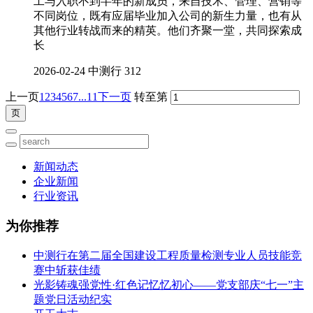
工与入职不到半年的新成员，来自技术、管理、营销等
不同岗位，既有应届毕业加入公司的新生力量，也有从
其他行业转战而来的精英。他们齐聚一堂，共同探索成
长
2026-02-24
中测行
312
上一页
1
2
3
4
5
6
7
...11
下一页
转至第
新闻动态
企业新闻
行业资讯
为你推荐
中测行在第二届全国建设工程质量检测专业人员技能竞
赛中斩获佳绩
光影铸魂强党性·红色记忆忆初心——党支部庆“七一”主
题党日活动纪实