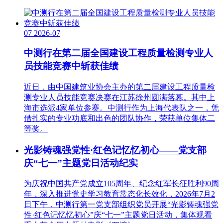
07
2026-07
中测行在第二届全国建设工程质量检测专业人
员技能竞赛中斩获佳绩
近日，由中国建筑业协会主办的第二届建设工程质量检
测专业人员技能竞赛决赛在江苏徐州圆满落幕。其中上
海市选派4家单位参赛。中测行作为上海代表队之一，凭
借扎实的专业功底和出色的团队协作，荣获单位集体二
等奖。
光影铸魂强党性·红色记忆忆初心——党支部
庆“七一”主题党日活动纪实
为庆祝中国共产党成立105周年、纪念红军长征胜利90周
年，深入推进党史学习教育常态化长效化，2026年7月2
日下午，中测行第一党支部组织党员开展“光影铸魂强党
性·红色记忆忆初心”庆“七一”主题党日活动，集体观看