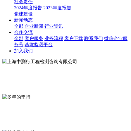
社会责任
2024年度报告
2023年度报告
党建建设
新闻动态
全部
企业新闻
行业资讯
合作交流
全部
客户服务
业务流程
客户下载
联系我们
微信企业服
务号
基坑监测平台
加入我们
上海中测行工程检测咨询有限公司
建研院（股票代码：603183）全资子公司
多年的坚持
一直专注于检验检测领域的探索研究和开拓创新