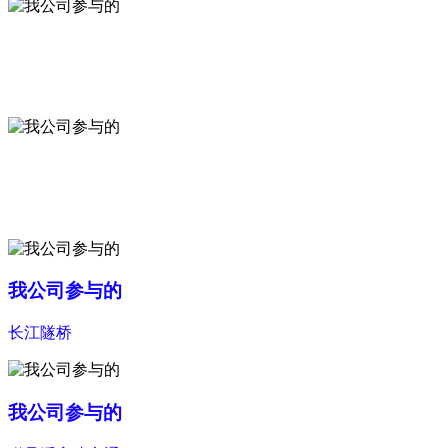
我公司参与的
上海国际赛车场
我公司参与的
世博园区主要基础设施
我公司参与的
长江隧桥
我公司参与的