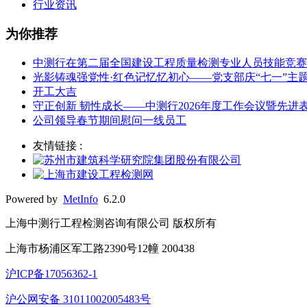
行业资讯
为你推荐
中测行在第二届全国建设工程质量检测专业人员技能竞赛
光影铸魂强党性·红色记忆忆初心——党支部庆“七一”主
开工大吉
守正创新 韧性成长——中测行2026年度工作会议暨先进
公司领导春节期间慰问一线员工
友情链接 :
Powered by
MetInfo
6.2.0
上海中测行工程检测咨询有限公司 版权所有
上海市杨浦区军工路2390号12幢 200438
沪ICP备17056362-1
沪公网安备 31011002005483号