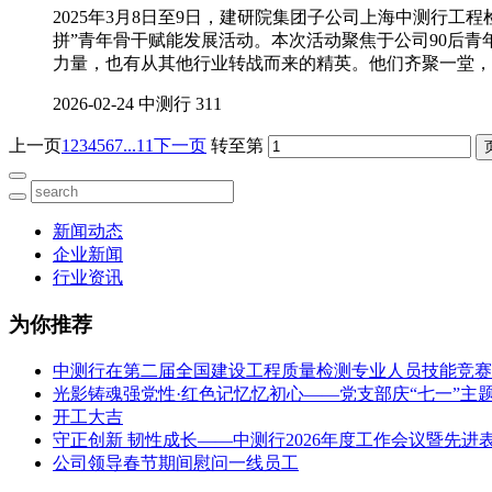
2025年3月8日至9日，建研院集团子公司上海中测行工
拼”青年骨干赋能发展活动。本次活动聚焦于公司90后
力量，也有从其他行业转战而来的精英。他们齐聚一堂，
2026-02-24
中测行
311
上一页
1
2
3
4
5
6
7
...11
下一页
转至第
新闻动态
企业新闻
行业资讯
为你推荐
中测行在第二届全国建设工程质量检测专业人员技能竞赛
光影铸魂强党性·红色记忆忆初心——党支部庆“七一”主
开工大吉
守正创新 韧性成长——中测行2026年度工作会议暨先进
公司领导春节期间慰问一线员工