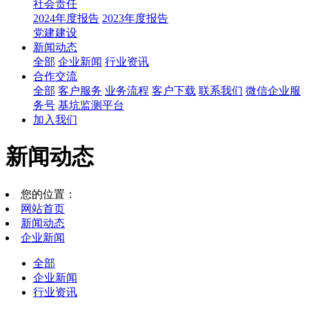
社会责任
2024年度报告
2023年度报告
党建建设
新闻动态
全部
企业新闻
行业资讯
合作交流
全部
客户服务
业务流程
客户下载
联系我们
微信企业服
务号
基坑监测平台
加入我们
新闻动态
您的位置：
网站首页
新闻动态
企业新闻
全部
企业新闻
行业资讯