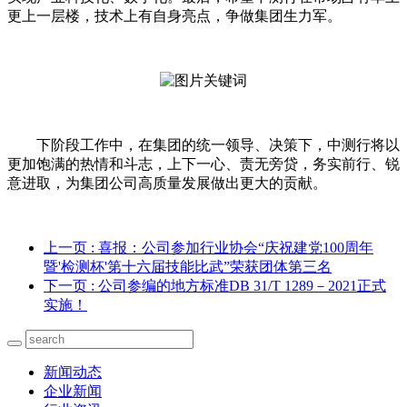
更上一层楼，技术上有自身亮点，争做集团生力军。
下阶段工作中，在集团的统一领导、决策下，中测行将以
更加饱满的热情和斗志，上下一心、责无旁贷，务实前行、锐
意进取，为集团公司高质量发展做出更大的贡献。
上一页
: 喜报：公司参加行业协会“庆祝建党100周年
暨'检测杯'第十六届技能比武”荣获团体第三名
下一页
: 公司参编的地方标准DB 31/T 1289－2021正式
实施！
新闻动态
企业新闻