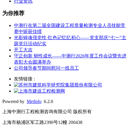
行业资讯
为你推荐
中测行在第二届全国建设工程质量检测专业人员技能竞
赛中斩获佳绩
光影铸魂强党性·红色记忆忆初心——党支部庆“七一”主
题党日活动纪实
开工大吉
守正创新 韧性成长——中测行2026年度工作会议暨先进
表彰大会圆满举办
公司领导春节期间慰问一线员工
友情链接 :
Powered by
MetInfo
6.2.0
上海中测行工程检测咨询有限公司 版权所有
上海市杨浦区军工路2390号12幢 200438