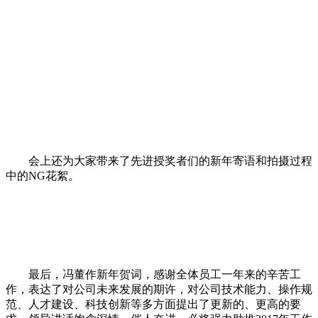
会上还为大家带来了先进授奖者们的新年寄语和拍摄过程
中的NG花絮。
最后，冯董作新年贺词，感谢全体员工一年来的辛苦工
作，表达了对公司未来发展的期许，对公司技术能力、操作规
范、人才建设、科技创新等多方面提出了更新的、更高的要