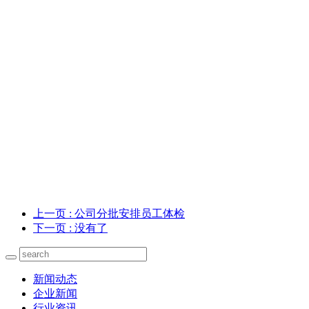
上一页
: 公司分批安排员工体检
下一页
: 没有了
新闻动态
企业新闻
行业资讯