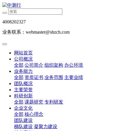
4008202327
业务联系：webmaster@shzch.com
网站首页
公司概况
全部
公司简介
组织架构
办公环境
业务能力
全部
资质证书
业务范围
主要业绩
团队概况
主要荣誉
科研创新
全部
课题研究
专利研发
企业文化
全部
核心理念
团队建设
梯队建设
凝聚力建设