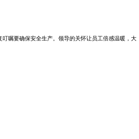
复叮嘱要确保安全生产。领导的关怀让员工倍感温暖，大