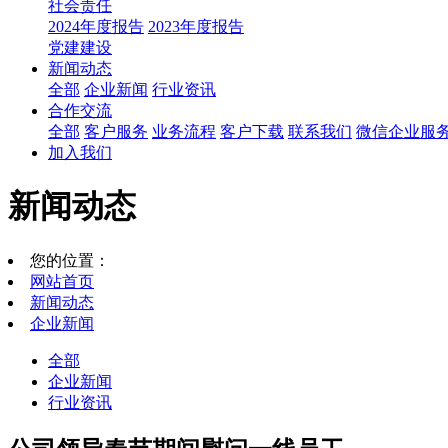
社会责任
2024年度报告
2023年度报告
党建建设
新闻动态
全部
企业新闻
行业资讯
合作交流
全部
客户服务
业务流程
客户下载
联系我们
微信企业服
加入我们
新闻动态
您的位置：
网站首页
新闻动态
企业新闻
全部
企业新闻
行业资讯