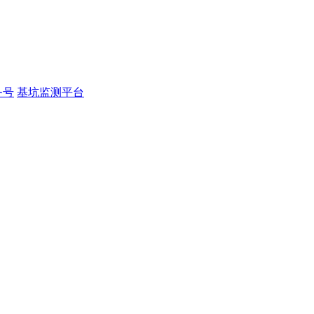
务号
基坑监测平台